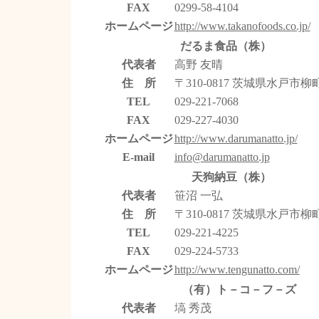
FAX
0299-58-4104
ホームページ
http://www.takanofoods.co.jp/
だるま食品（株）
代表者
高野 友晴
住 所
〒310-0817 茨城県水戸市柳町1
TEL
029-221-7068
FAX
029-227-4030
ホームページ
http://www.darumanatto.jp/
E-mail
info@darumanatto.jp
天狗納豆（株）
代表者
笹沼 一弘
住 所
〒310-0817 茨城県水戸市柳町1
TEL
029-221-4225
FAX
029-224-5733
ホームページ
http://www.tengunatto.com/
（有）ト－コ－フ－ズ
代表者
塙 秀茂