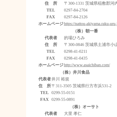
住 所
〒300-1331 茨城県稲敷郡河
TEL
0297-84-2704
FAX
0297-84-2126
ホームページ
https://nattou-akiyama.raku-uru.
（株）朝一番
代表者
的場ひろみ
住 所
〒300-0846 茨城県土浦市小山
TEL
0298-41-0211
FAX
0298-41-0435
ホームページ
http://www.asaichiban.com/
（株）井川食品
代表者
井川 裕規
住 所
〒311-3505 茨城県行方市浜531-2
TEL
0299-55-0151
FAX
0299-55-0891
（株）オーサト
代表者
大里 孝仁