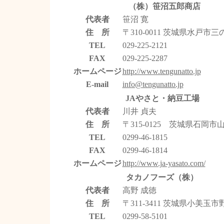
（株）笹沼五郎商店
代表者
笹沼 寛
住 所
〒310-0011 茨城県水戸市三の丸
TEL
029-225-2121
FAX
029-225-2287
ホームページ
http://www.tengunatto.jp
E-mail
info@tengunatto.jp
JAやさと・納豆工場
代表者
川井 貞夫
住 所
〒315-0125 茨城県石岡市山崎
TEL
0299-46-1815
FAX
0299-46-1814
ホームページ
http://www.ja-yasato.com/
タカノフーズ（株）
代表者
高野 成徳
住 所
〒311-3411 茨城県小美玉市野
TEL
0299-58-5101