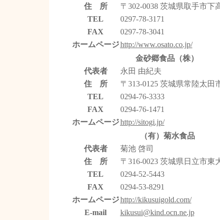
住 所
〒302-0038 茨城県取手市下高
TEL
0297-78-3171
FAX
0297-78-3041
ホームページ
http://www.osato.co.jp/
金砂郷食品（株）
代表者
永田 由紀夫
住 所
〒313-0125 茨城県常陸太田
TEL
0294-76-3333
FAX
0294-76-1471
ホームページ
http://sitogi.jp/
（有）菊水食品
代表者
菊池 啓司
住 所
〒316-0023 茨城県日立市東大
TEL
0294-52-5443
FAX
0294-53-8291
ホームページ
http://kikusuigold.com/
E-mail
kikusui@kind.ocn.ne.jp