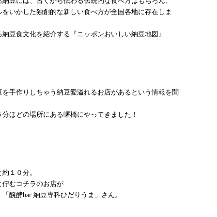
る納豆には、古くから伝わる伝統的な食べ方はもちろん、
ルをいかした独創的な新しい食べ方が全国各地に存在しま
る納豆食文化を紹介する『ニッポンおいしい納豆地図』
豆を手作りしちゃう納豆愛溢れるお店があるという情報を聞
５分ほどの場所にある曙橋にやってきました！
と約１０分。
と佇むコチラのお店が
「醗酵bar 納豆専科ひだりうま」さん。