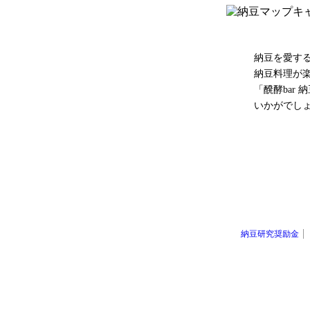
納豆を愛す
納豆料理が
「醗酵bar
いかがでし
納豆研究奨励金