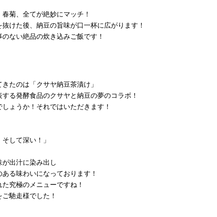
、春菊、全てが絶妙にマッチ！
を抜けた後、納豆の旨味が口一杯に広がります！
事のない絶品の炊き込みご飯です！
てきたのは「クサヤ納豆茶漬け」
表する発酵食品のクサヤと納豆の夢のコラボ！
でしょうか！それではいただきます！
！そして深い！」
味が出汁に染み出し
のある味わいになっております！
れた究極のメニューですね！
をご馳走様でした！