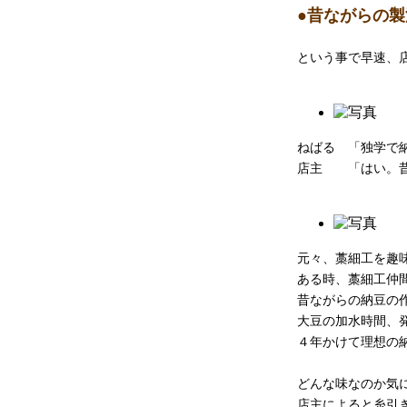
●昔ながらの
という事で早速、
ねばる 「独学で
店主 「はい。昔
元々、藁細工を趣
ある時、藁細工仲
昔ながらの納豆の
大豆の加水時間、
４年かけて理想の
どんな味なのか気
店主によると糸引