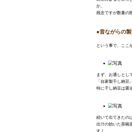
か。
残念ですが数量の
●昔ながらの
という事で、ここ
まず、お通しとし
「自家製干し納豆
特に干し納豆は醤
続いて出てきたの
出汁の効いた茶碗
す！