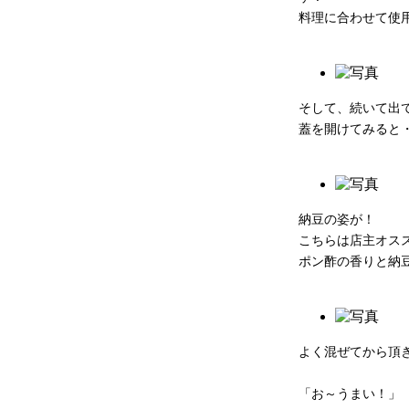
料理に合わせて使
そして、続いて出
蓋を開けてみると
納豆の姿が！
こちらは店主オス
ポン酢の香りと納
よく混ぜてから頂
「お～うまい！」