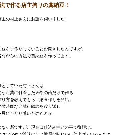
製法で作る店主拘りの藁納豆！
店主の村上さんにお話を伺いました！
納豆を手作りしているとお聞きしたんですが」
ながらの方法で藁納豆を作ってます」
味としていた村上さんは、
間から藁に付着した天然の菌だけで作る
作り方を教えてもらい納豆作りを開始。
発酵時間など試行錯誤を繰り返し
納豆にたどり着いたのだとか。
になる所ですが、現在は仕込み中との事で御預け。
きは少なめで雑味のない濃厚な味わいに仕上げているんだと