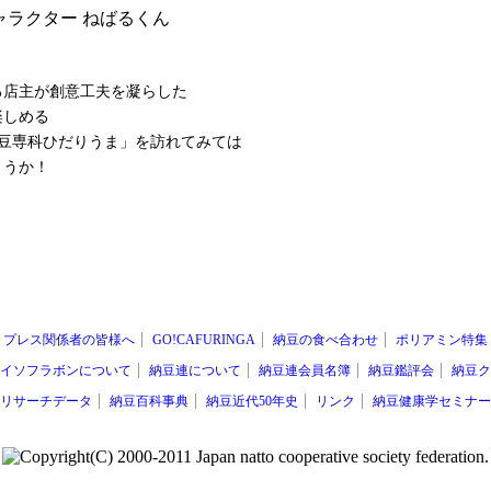
る店主が創意工夫を凝らした
楽しめる
 納豆専科ひだりうま」を訪れてみては
ょうか！
プレス関係者の皆様へ
GO!CAFURINGA
納豆の食べ合わせ
ポリアミン特集
イソフラボンについて
納豆連について
納豆連会員名簿
納豆鑑評会
納豆ク
リサーチデータ
納豆百科事典
納豆近代50年史
リンク
納豆健康学セミナー