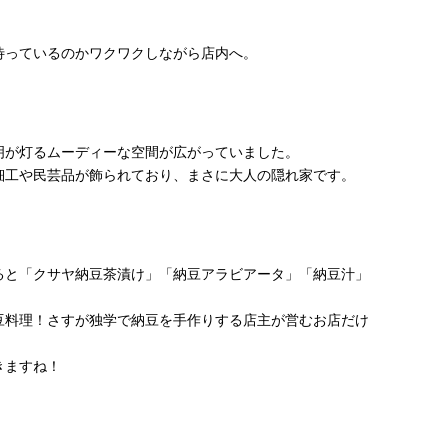
待っているのかワクワクしながら店内へ。
明が灯るムーディーな空間が広がっていました。
細工や民芸品が飾られており、まさに大人の隠れ家です。
ると「クサヤ納豆茶漬け」「納豆アラビアータ」「納豆汁」
豆料理！さすが独学で納豆を手作りする店主が営むお店だけ
きますね！