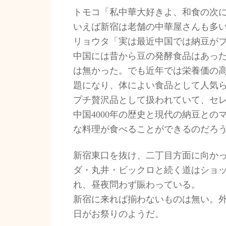
トモコ「私中華大好きよ、和食の次
いえば新宿は老舗の中華屋さんも多
リョウタ「実は最近中国では納豆が
中国には昔から豆の発酵食品はあっ
は無かった。でも近年では栄養価の
題になり、体によい食品として人気
プチ贅沢品として扱われていて、セ
中国4000年の歴史と現代の納豆との
な料理が食べることができるのだろ
新宿東口を抜け、二丁目方面に向か
ダ・丸井・ビックロと続く道はショ
れ、昼夜問わず賑わっている。
新宿に来れば揃わないものは無い。
日がお祭りのようだ。